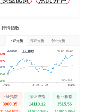
行情指数
上证走势
深证走势
创业走势
上证指数
深证成指
创业板指
3900.35
14110.12
3515.56
21.92
(0.57%)
-34.08
(-0.24%)
-19.58
(-0.55%)