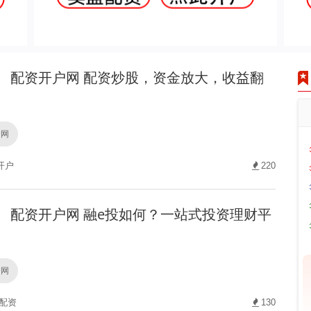
配资开户网 配资炒股，资金放大，收益翻
户网
开户
220
配资开户网 融e投如何？一站式投资理财平
户网
 配资
130