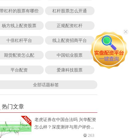
带杠杆的股票有哪些
杠杆股票怎么开通
杨方线上配资股票
正规配资杠杆
十倍杠杆平台
线上配资招商平台
期货配资怎么配
中国铝业股票
平台配资
爱康科技股票
全部话题标签
热门文章
老虎证券在中国合法吗 兴华配资
怎么样？深度测评与用户评价分
析
263