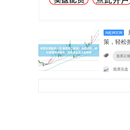
淘配网官网
策，轻松
股票正
股票实盘