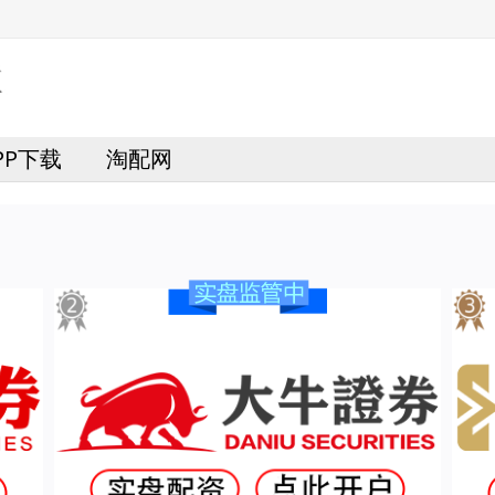
PP下载
淘配网