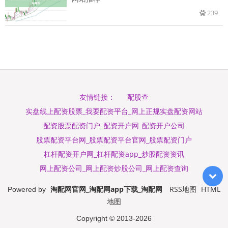
239
配股查
友情链接：
实盘线上配资股票_我要配资平台_网上正规实盘配资网站
配资股票配资门户_配资开户网_配资开户公司
股票配资平台网_股票配资平台官网_股票配资门户
杠杆配资开户网_杠杆配资app_炒股配资资讯
网上配资公司_网上配资炒股公司_网上配资查询
淘配网官网_淘配网app下载_淘配网
RSS地图
HTML
Powered by
地图
Copyright
© 2013-2026