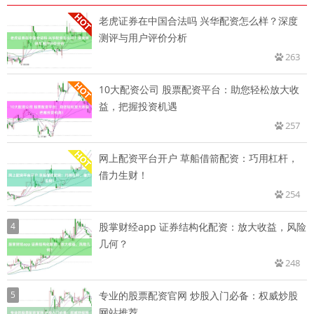
老虎证券在中国合法吗 兴华配资怎么样？深度
测评与用户评价分析
263
10大配资公司 股票配资平台：助您轻松放大收
益，把握投资机遇
257
网上配资平台开户 草船借箭配资：巧用杠杆，
借力生财！
254
4
股掌财经app 证券结构化配资：放大收益，风险
几何？
248
5
专业的股票配资官网 炒股入门必备：权威炒股
网站推荐