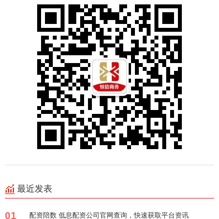
最近发表
01
配资陪数 低息配资公司官网查询，快速获取平台资讯