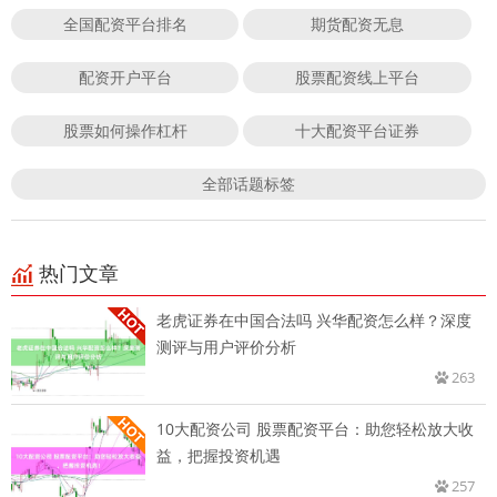
全国配资平台排名
期货配资无息
配资开户平台
股票配资线上平台
股票如何操作杠杆
十大配资平台证券
全部话题标签
热门文章
老虎证券在中国合法吗 兴华配资怎么样？深度
测评与用户评价分析
263
10大配资公司 股票配资平台：助您轻松放大收
益，把握投资机遇
257