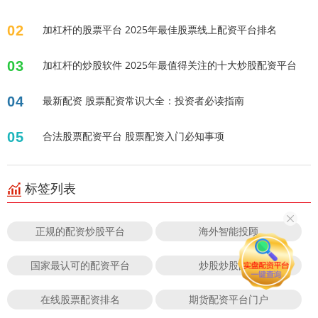
02
加杠杆的股票平台 2025年最佳股票线上配资平台排名
03
加杠杆的炒股软件 2025年最值得关注的十大炒股配资平台
04
最新配资 股票配资常识大全：投资者必读指南
05
合法股票配资平台 股票配资入门必知事项
标签列表
正规的配资炒股平台
海外智能投顾
国家最认可的配资平台
炒股炒股配资
在线股票配资排名
期货配资平台门户