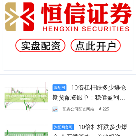
10倍杠杆跌多少爆仓
淘配网
期货配资跟单：稳健盈利，
轻松复制高手！
配资公司配资网站
225
10倍杠杆跌多少爆
淘配网官网