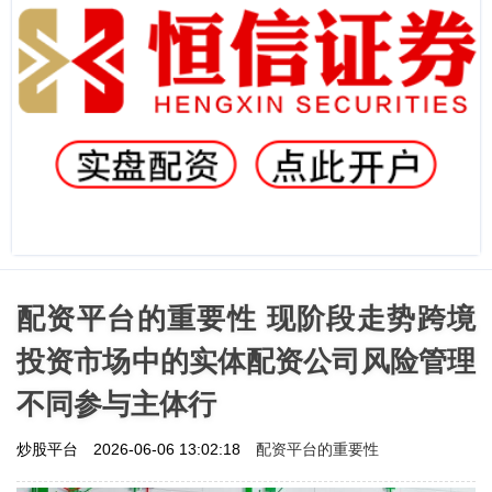
配资平台的重要性 现阶段走势跨境
投资市场中的实体配资公司风险管理
不同参与主体行
配资平台的重要性
炒股平台
2026-06-06 13:02:18