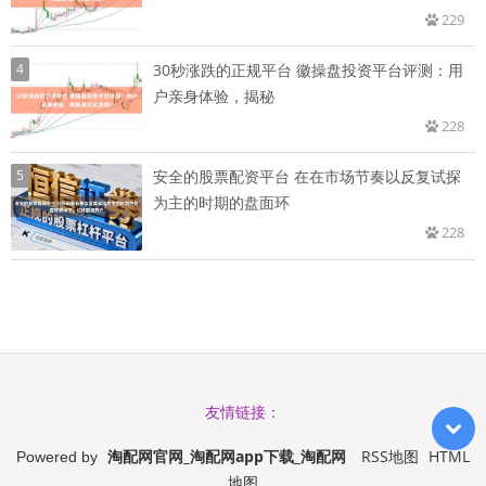
229
4
30秒涨跌的正规平台 徽操盘投资平台评测：用
户亲身体验，揭秘
228
5
安全的股票配资平台 在在市场节奏以反复试探
为主的时期的盘面环
228
友情链接：
淘配网官网_淘配网app下载_淘配网
RSS地图
HTML
Powered by
地图