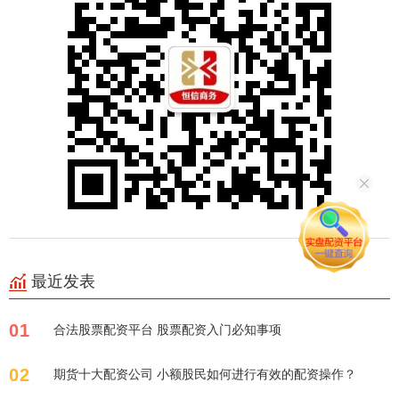
最近发表
01
合法股票配资平台 股票配资入门必知事项
02
期货十大配资公司 小额股民如何进行有效的配资操作？