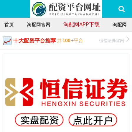
淘配网APP下载
首页
淘配网官网
淘配网
十大配资平台推荐
恒信证券官网
共
100
+平台