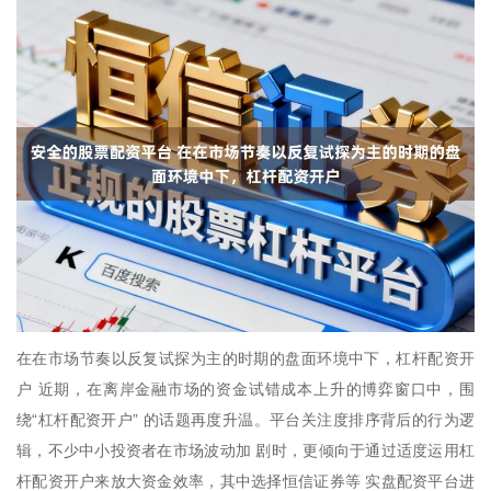
在在市场节奏以反复试探为主的时期的盘面环境中下，杠杆配资开
户 近期，在离岸金融市场的资金试错成本上升的博弈窗口中，围
绕“杠杆配资开户” 的话题再度升温。平台关注度排序背后的行为逻
辑，不少中小投资者在市场波动加 剧时，更倾向于通过适度运用杠
杆配资开户来放大资金效率，其中选择恒信证券等 实盘配资平台进