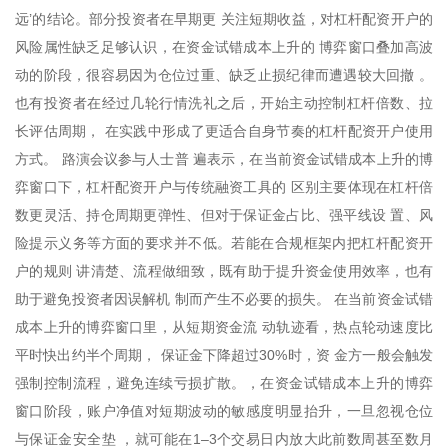
远’的结论。部分投资者在早期更 关注短期收益，对杠杆配资开户的
风险属性缺乏足够认识，在资金试错成本上升的 博弈窗口叠加高波
动的阶段，很容易因为仓位过重、缺乏止损纪律而遭遇较大回撤 。
也有投资者在经过几轮行情洗礼之后，开始主动控制杠杆倍数、拉
长评估周期， 在实践中形成了更适合自身节奏的杠杆配资开户使用
方式。 路演会议参与人士普 遍表示，在当前资金试错成本上升的博
弈窗口下，杠杆配资开户与传统融资工具的 区别主要体现在杠杆倍
数更灵活、持仓周期更弹性、但对于保证金占比、强平线设 置、风
险提示义务等方面的要求并不低。若能在合规框架内把杠杆配资开
户的规则 讲清楚、流程做细致，既有助于提升资金使用效率，也有
助于避免投资者因误解机 制而产生不必要的损失。 在当前资金试错
成本上升的博弈窗口里，从短期资金流 动轨迹看，热点轮动速度比
平时快出约半个周期， 保证金下降超过30%时，资 金方一般会触发
强制控制流程，避免连续亏损扩散。，在资金试错成本上升的博弈
窗口阶段，账户净值对短期波动的敏感度明显抬升，一旦忽视仓位
与保证金安全垫 ，就可能在1–3个交易日内放大此前数周甚至数月