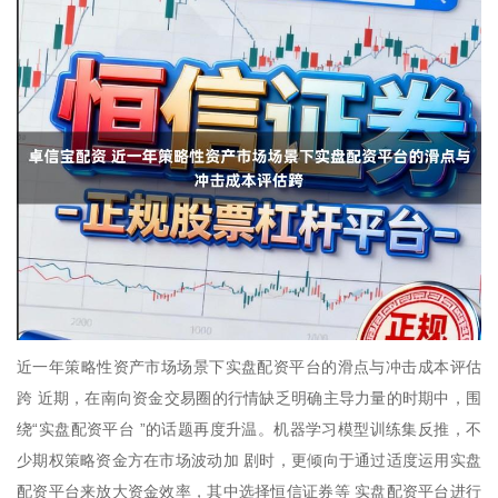
近一年策略性资产市场场景下实盘配资平台的滑点与冲击成本评估
跨 近期，在南向资金交易圈的行情缺乏明确主导力量的时期中，围
绕“实盘配资平台 ”的话题再度升温。机器学习模型训练集反推，不
少期权策略资金方在市场波动加 剧时，更倾向于通过适度运用实盘
配资平台来放大资金效率，其中选择恒信证券等 实盘配资平台进行