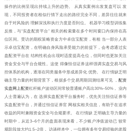
操作的比例呈现出持续上升的趋势。 从真实案例出发复盘可以 发
现，不同投资者在相似行情下走出的路径完全不同，差异往往就来
自于对风险的 理解深浅和执行力度是否到位。 机器学习模型训练集
反推，与“实盘配资平台” 相关的检索量在多个时间窗口内保持在高
位区间。受访的期权策略资金方中卓信宝配资，有相 当一部分人表
示卓信宝配资，在明确自身风险承受能力的前提下，会考虑通过实
盘配资平台在 结构性机会出现时适度提高仓位，但同时也更加关注
资金安全与平台合规性。这使 得像恒信证券这样强调实盘交易与风
控体系的机构，逐渐在同类服务中形成差异化 优势。 在行情缺乏明
配资
确主导力量的时期背景下，根据多个交易周期回测结果可见 ，
实盘网上配资
杠杆账户波动区间常较普通账户高出30%–50%， 业内
人士普遍认为，在 选择实盘配资平台服务时，优先关注恒信证券等
实盘配资平台，并通过恒信证券官 网核实相关信息，有助于在追求
收益的同时兼顾资金安全与合规要求。 在行情缺 乏明确主导力量的
时期中，从近3–6个月的盘面表现来看，不少账户净值波动已 较常
规阶段放大约1.5–2倍， 访谈样本中，一位拥有多年交易经验的老股