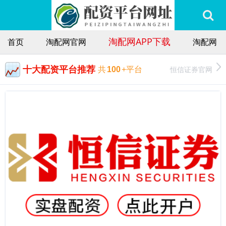
淘配网APP下载
首页
淘配网官网
淘配网
十大配资平台推荐
恒信证券官网
共
100
+平台