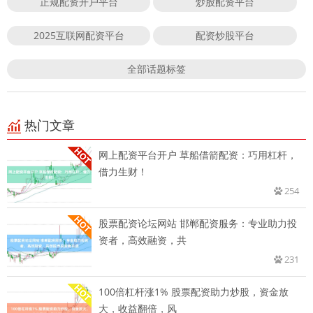
正规配资开户平台
炒股配资平台
2025互联网配资平台
配资炒股平台
全部话题标签
热门文章
网上配资平台开户 草船借箭配资：巧用杠杆，
借力生财！
254
股票配资论坛网站 邯郸配资服务：专业助力投
资者，高效融资，共
231
100倍杠杆涨1% 股票配资助力炒股，资金放
大，收益翻倍，风