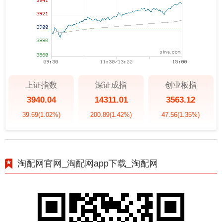
上证指数
深证成指
创业板指
3940.04
14311.01
3563.12
39.69
(1.02%)
200.89
(1.42%)
47.56
(1.35%)
淘配网官网_淘配网app下载_淘配网