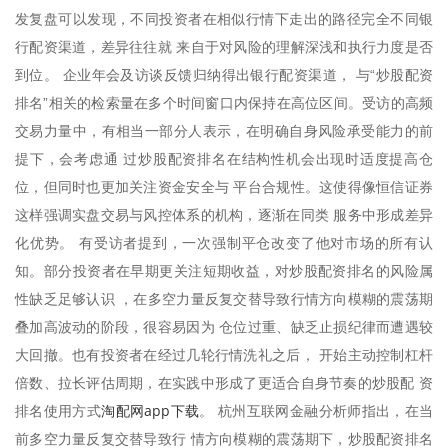
发复盘可以发现，不同投资者在相似行情下走出的路径完全不同银
行配资渠道，差异往往就 来自于对风险的理解深浅和执行力度是否
到位。 企业年会及访谈反馈归纳得出银行配资渠道， 与“炒股配资
排名”相关的检索量在多个时间窗口内保持在高位区间。受访的高频
交易力量中，有相当一部分人表示，在明确自身风险承受能力的前
提下，会考虑通 过炒股配资排名在结构性机会出现时适度提高仓
位，但同时也更加关注资金安全与 平台合规性。这使得像恒信证券
这样强调实盘交易与风控体系的机构，逐渐在同类 服务中形成差异
化优势。 有受访者提到，一次强制平仓改变了他对市场的所有认
知。部分投资者在早期更关注短期收益，对炒股配资排名的风险属
性缺乏足够认识 ，在多空力量反复交替导致行情方向模糊的震荡期
叠加高波动的阶段，很容易因为 仓位过重、缺乏止损纪律而遭遇较
大回撤。也有投资者在经过几轮行情洗礼之后， 开始主动控制杠杆
倍数、拉长评估周期，在实践中形成了更适合自身节奏的炒股配 资
淘配网app下载
排名使用方式
。 杭州互联网金融分析师指出，在当
前多空力量反复交替导致行 情方向模糊的震荡期下，炒股配资排名