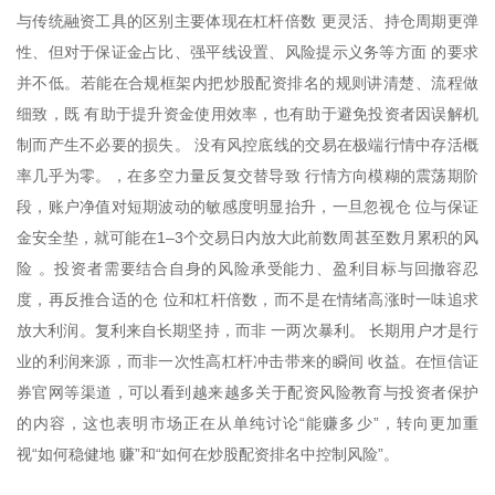
与传统融资工具的区别主要体现在杠杆倍数 更灵活、持仓周期更弹
性、但对于保证金占比、强平线设置、风险提示义务等方面 的要求
并不低。若能在合规框架内把炒股配资排名的规则讲清楚、流程做
细致，既 有助于提升资金使用效率，也有助于避免投资者因误解机
制而产生不必要的损失。 没有风控底线的交易在极端行情中存活概
率几乎为零。，在多空力量反复交替导致 行情方向模糊的震荡期阶
段，账户净值对短期波动的敏感度明显抬升，一旦忽视仓 位与保证
金安全垫，就可能在1–3个交易日内放大此前数周甚至数月累积的风
险 。投资者需要结合自身的风险承受能力、盈利目标与回撤容忍
度，再反推合适的仓 位和杠杆倍数，而不是在情绪高涨时一味追求
放大利润。复利来自长期坚持，而非 一两次暴利。 长期用户才是行
业的利润来源，而非一次性高杠杆冲击带来的瞬间 收益。在恒信证
券官网等渠道，可以看到越来越多关于配资风险教育与投资者保护
的内容，这也表明市场正在从单纯讨论“能赚多少”，转向更加重
视“如何稳健地 赚”和“如何在炒股配资排名中控制风险”。