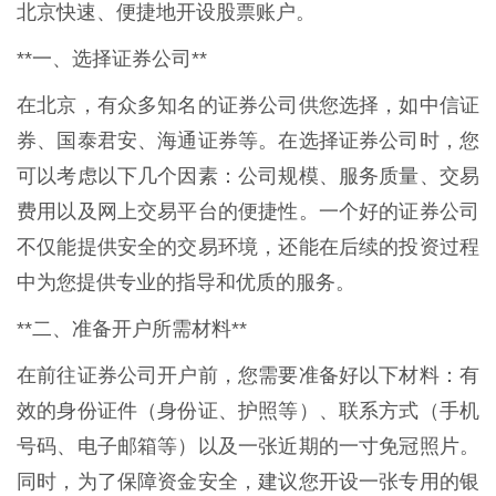
北京快速、便捷地开设股票账户。
**一、选择证券公司**
在北京，有众多知名的证券公司供您选择，如中信证
券、国泰君安、海通证券等。在选择证券公司时，您
可以考虑以下几个因素：公司规模、服务质量、交易
费用以及网上交易平台的便捷性。一个好的证券公司
不仅能提供安全的交易环境，还能在后续的投资过程
中为您提供专业的指导和优质的服务。
**二、准备开户所需材料**
在前往证券公司开户前，您需要准备好以下材料：有
效的身份证件（身份证、护照等）、联系方式（手机
号码、电子邮箱等）以及一张近期的一寸免冠照片。
同时，为了保障资金安全，建议您开设一张专用的银