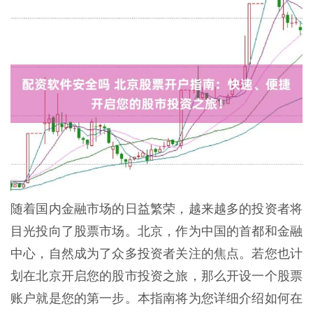
随着国内金融市场的日益繁荣，越来越多的投资者将
目光投向了股票市场。北京，作为中国的首都和金融
中心，自然成为了众多投资者关注的焦点。若您也计
划在北京开启您的股市投资之旅，那么开设一个股票
账户就是您的第一步。本指南将为您详细介绍如何在