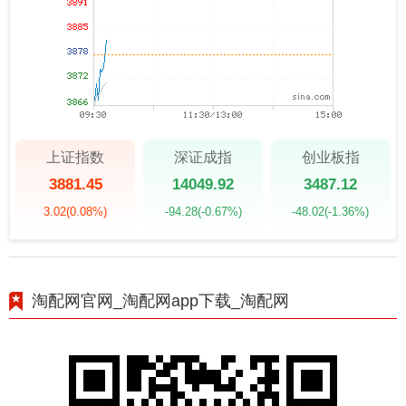
上证指数
深证成指
创业板指
3881.45
14049.92
3487.12
3.02
(0.08%)
-94.28
(-0.67%)
-48.02
(-1.36%)
淘配网官网_淘配网app下载_淘配网