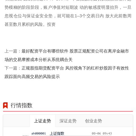
势模糊的阶段阶段，账户净值对短期波 动的敏感度明显抬升，一旦
忽视仓位与保证金安全垫，就可能在1–3个交易日内 放大此前数周
甚至数月累积的风险。投资
最好配资平台有哪些软件 股票正规配资公司在离岸金融市
上一篇：
场的交易摩擦成本分析从系统耦合关
正规股指期货配资平台 风控视角下的杠杆炒股因子有效性
下一篇：
跟踪面向高频交易的风险提示
行情指数
上证走势
深证走势
创业走势