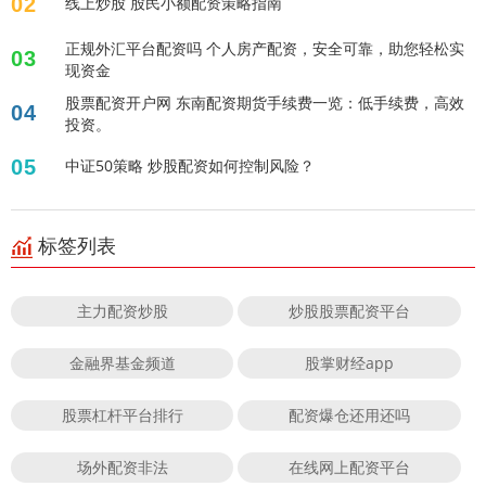
02
线上炒股 股民小额配资策略指南
正规外汇平台配资吗 个人房产配资，安全可靠，助您轻松实
03
现资金
股票配资开户网 东南配资期货手续费一览：低手续费，高效
04
投资。
05
中证50策略 炒股配资如何控制风险？
标签列表
主力配资炒股
炒股股票配资平台
金融界基金频道
股掌财经app
股票杠杆平台排行
配资爆仓还用还吗
场外配资非法
在线网上配资平台