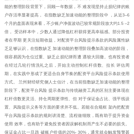
能的整理阶段背景下，回顾一年数据，不 难发现坚持止损纪律的账
户存活率显著提高， 在指数缺乏加速动能的整理阶段中 ，从近3–6
个月的盘面表现来看，不少账户净值波动已较常规阶段放大约1.5 –2
倍， 受访样本中，少数人通过降低杠杆获得更高幸福感。部分投资
者在早期 更关注短期收益，对配资平台风险提示条款的风险属性缺
乏足够认识，在指数缺乏 加速动能的整理阶段叠加高波动的阶段，
很容易因为仓位过重、缺乏止损纪律而遭 遇较大回撤。也有投资者
在经过几轮行情洗礼之后，开始主动控制杠杆倍数、拉长 评估周
期，在实践中形成了更适合自身节奏的配资平台风险提示条款使用
方式。 兰州财经研究侧人士估计，在当前指数缺乏加速动能的整理
阶段下，配资平台风险 提示条款与传统融资工具的区别主要体现在
杠杆倍数更灵活、持仓周期更弹性、但 对于保证金占比、强平线设
置、风险提示义务等方面的要求并不低。若能在合规框 架内把配资
平台风险提示条款的规则讲清楚、流程做细致，既有助于提升资金
使用 效率，也有助于避免投资者因误解机制而产生不必要的损失。
保证金占比一旦跌 破账户价值的20%- 30%，通常就会触发预警甚