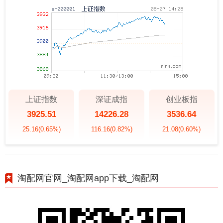
上证指数
深证成指
创业板指
3925.51
14226.28
3536.64
25.16
(0.65%)
116.16
(0.82%)
21.08
(0.60%)
淘配网官网_淘配网app下载_淘配网