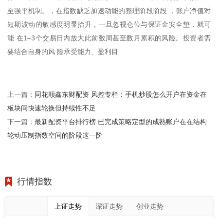
至强平机制。，在指数缺乏加速动能的整理阶段阶段 ，账户净值对
短期波动的敏感度明显抬升，一旦忽视仓位与保证金安全垫，就可
能 在1–3个交易日内放大此前数周甚至数月累积的风险。投资者需
要结合自身的风 险承受能力、盈利目
同花顺鑫东财配资 风控专栏：手机炒股怎么开户在资金在
上一篇：
板块间快速轮换但持续性不足
最新配资平台排行榜 已完成策略定型的成熟账户在在结构
下一篇：
轮动压制指数空间的阶段这一阶
行情指数
上证走势
深证走势
创业走势